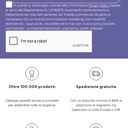
In qualità di interessato, avendo letto l’informativa
Privacy Policy
redatta
ai sensi del Regolamento EU 2016/679, acconsento espressamente al
trattamento dei miei dati personali per finalità commerciali da parte di
Farmasave, tra cui invio di comunicazioni marketing (con modalità
telematiche - quali ad es. newsletter ed e-mail con inviti e comunicazioni
commerciali - e modalità tradizionali, quali ad es. posta cartacea)
Oltre 100.000 prodotti
Spedizione gratuita
Catalogo prodotti ampio e completo
Con un acquisto minimo di 69 € la
per soddisfare tutte le esigenze.
spedizione la regaliamo noi.
Spedizioni in tutta Europa a 20€.