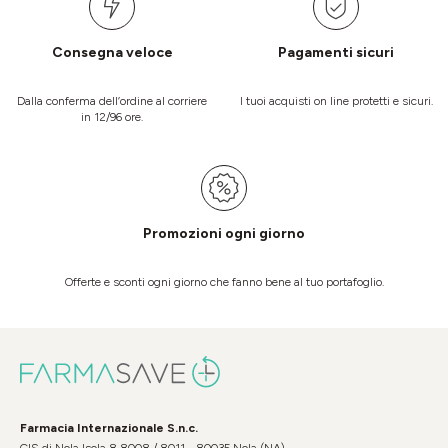
Consegna veloce
Pagamenti sicuri
Dalla conferma dell’ordine al corriere
I tuoi acquisti on line protetti e sicuri.
in 12/96 ore.
Promozioni ogni giorno
Offerte e sconti ogni giorno che fanno bene al tuo portafoglio.
Farmacia Internazionale S.n.c.
CIS di Nola Isola 8 8008 / 8011 - 80035 Nola (NA)