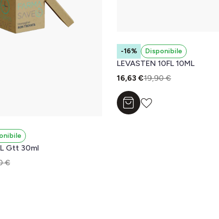
-16%
Disponibile
LEVASTEN 10FL 10ML
16,63 €
19,90 €
Aggiungi al carrello
onibile
 Gtt 30ml
0 €
l carrello