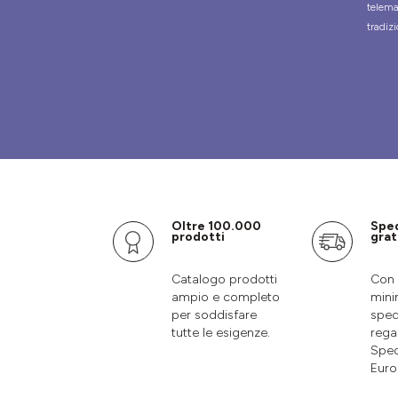
telema
tradizi
Oltre 100.000
Spe
prodotti
grat
Catalogo prodotti
Con 
ampio e completo
mini
per soddisfare
sped
tutte le esigenze.
rega
Sped
Euro