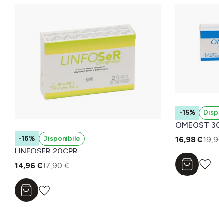
-15%
Disp
OMEOST 3
-16%
Disponibile
16,98 €
19,9
LINFOSER 20CPR
14,96 €
17,90 €
Aggiungi a
Aggiungi al carrello