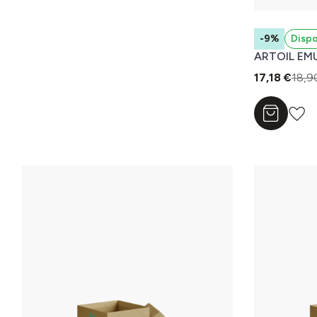
-9%
Dispo
ARTOIL EM
17,18 €
18,9
Aggiungi a