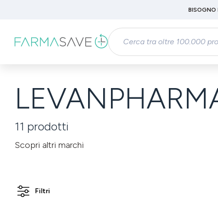
Passa al contenuto principale
BISOGNO 
Salta alla ricerca
Passa alla navigazione principale
LEVANPHARMA 
11
prodotti
Scopri altri marchi
Filtri