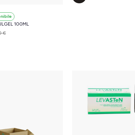
nibile
ULGEL 100ML
0 €
l carrello