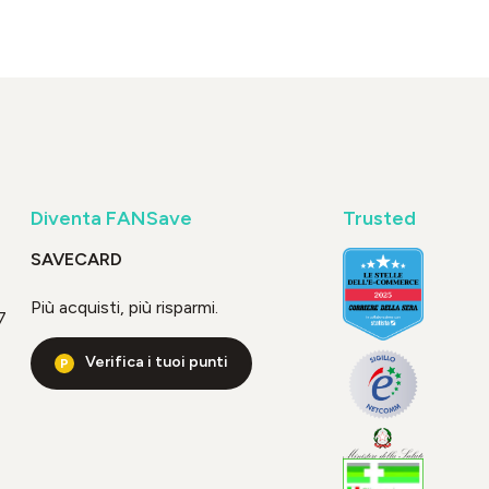
Diventa FANSave
Trusted
SAVECARD
Più acquisti, più risparmi.
7
Verifica i tuoi punti