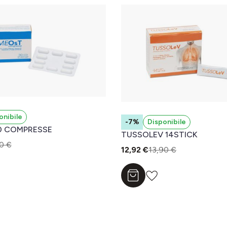
onibile
-7%
Disponibile
0 COMPRESSE
TUSSOLEV 14STICK
0 €
12,92 €
13,90 €
l carrello
Aggiungi al carrello