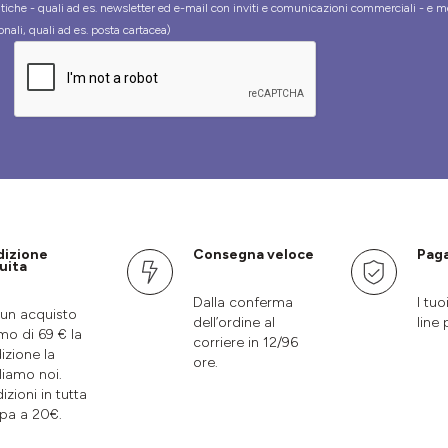
tiche - quali ad es. newsletter ed e-mail con inviti e comunicazioni commerciali - e m
onali, quali ad es. posta cartacea)
dizione
Consegna veloce
Paga
uita
Dalla conferma
I tuo
un acquisto
dell’ordine al
line 
mo di 69 € la
corriere in 12/96
izione la
ore.
liamo noi.
izioni in tutta
pa a 20€.