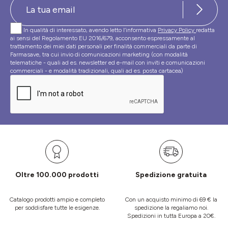
In qualità di interessato, avendo letto l’informativa
Privacy Policy
redatta
ai sensi del Regolamento EU 2016/679, acconsento espressamente al
trattamento dei miei dati personali per finalità commerciali da parte di
Farmasave, tra cui invio di comunicazioni marketing (con modalità
telematiche - quali ad es. newsletter ed e-mail con inviti e comunicazioni
commerciali - e modalità tradizionali, quali ad es. posta cartacea)
Oltre 100.000 prodotti
Spedizione gratuita
Catalogo prodotti ampio e completo
Con un acquisto minimo di 69 € la
per soddisfare tutte le esigenze.
spedizione la regaliamo noi.
Spedizioni in tutta Europa a 20€.