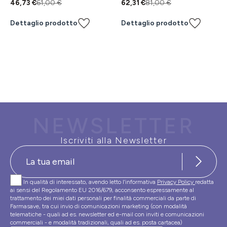
46,73 €
61,00 €
62,31 €
81,00 €
Dettaglio prodotto
Dettaglio prodotto
NEWSLETTER
Iscriviti alla Newsletter
In qualità di interessato, avendo letto l’informativa
Privacy Policy
redatta
ai sensi del Regolamento EU 2016/679, acconsento espressamente al
trattamento dei miei dati personali per finalità commerciali da parte di
Farmasave, tra cui invio di comunicazioni marketing (con modalità
telematiche - quali ad es. newsletter ed e-mail con inviti e comunicazioni
commerciali - e modalità tradizionali, quali ad es. posta cartacea)