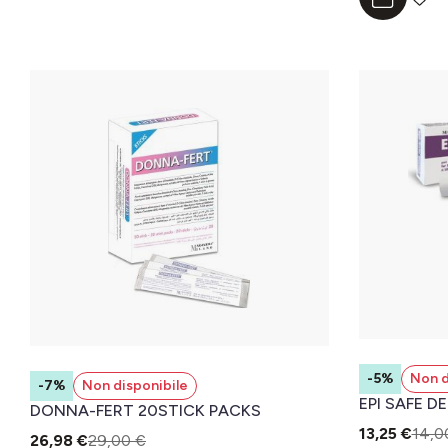
Aggiungi a
-5%
Non d
-7%
Non disponibile
EPI SAFE D
DONNA-FERT 20STICK PACKS
13,25 €
14,0
26,98 €
29,00 €