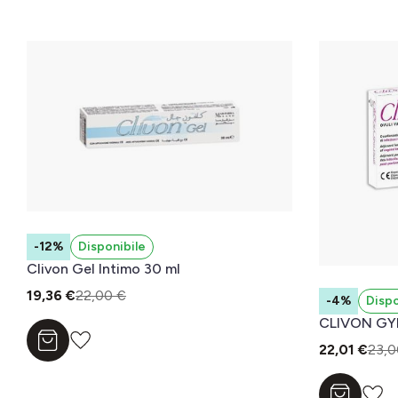
-12%
Disponibile
Clivon Gel Intimo 30 ml
19,36 €
22,00 €
-4%
Dispo
CLIVON GY
Aggiungi al carrello
22,01 €
23,0