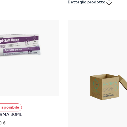
l carrello
Dettaglio prodotto
isponibile
ERMA 30ML
0 €