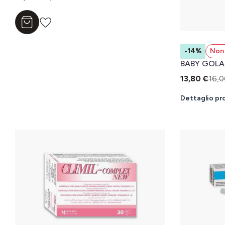
Aggiungi al carrello
-14%
Non 
BABY GOLA
13,80 €
16,0
Dettaglio pr