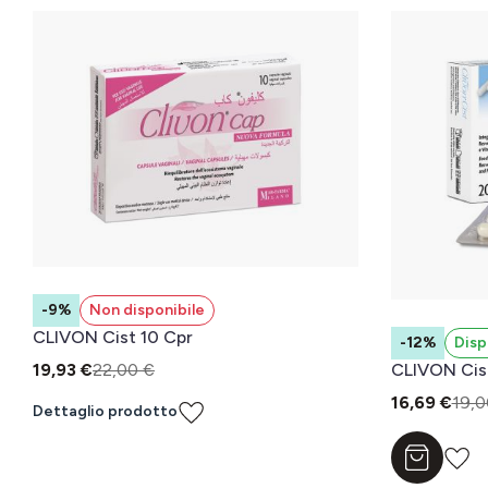
-9%
Non disponibile
CLIVON Cist 10 Cpr
-12%
Disp
19,93 €
22,00 €
CLIVON Cis
16,69 €
19,0
Dettaglio prodotto
Aggiungi a