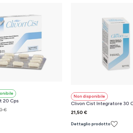
onibile
Non disponibile
t 20 Cps
Clivon Cist Integratore 30
0 €
21,50 €
Dettaglio prodotto
l carrello