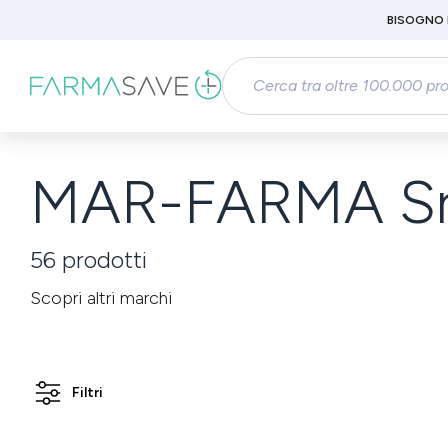
Passa al contenuto principale
BISOGNO 
Salta alla ricerca
Passa alla navigazione principale
MAR-FARMA Sr
56
prodotti
Scopri altri marchi
Filtri