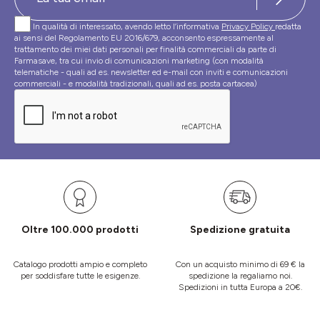
In qualità di interessato, avendo letto l’informativa
Privacy Policy
redatta
ai sensi del Regolamento EU 2016/679, acconsento espressamente al
trattamento dei miei dati personali per finalità commerciali da parte di
Farmasave, tra cui invio di comunicazioni marketing (con modalità
telematiche - quali ad es. newsletter ed e-mail con inviti e comunicazioni
commerciali - e modalità tradizionali, quali ad es. posta cartacea)
Oltre 100.000 prodotti
Spedizione gratuita
Catalogo prodotti ampio e completo
Con un acquisto minimo di 69 € la
per soddisfare tutte le esigenze.
spedizione la regaliamo noi.
Spedizioni in tutta Europa a 20€.