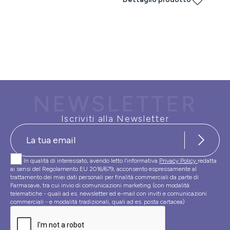
NEWSLETTER
Iscriviti alla Newsletter
In qualità di interessato, avendo letto l’informativa
Privacy Policy
redatta
ai sensi del Regolamento EU 2016/679, acconsento espressamente al
trattamento dei miei dati personali per finalità commerciali da parte di
Farmasave, tra cui invio di comunicazioni marketing (con modalità
telematiche - quali ad es. newsletter ed e-mail con inviti e comunicazioni
commerciali - e modalità tradizionali, quali ad es. posta cartacea)