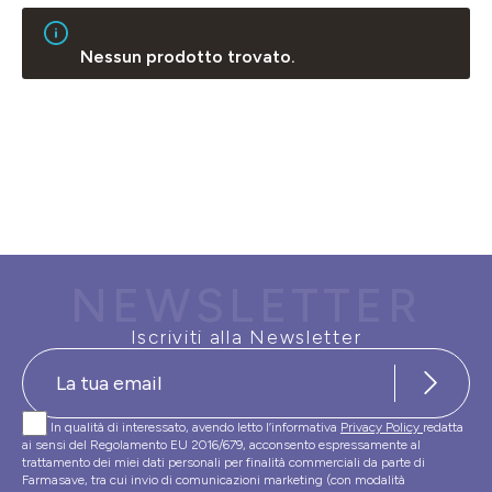
Nessun prodotto trovato.
NEWSLETTER
Iscriviti alla Newsletter
In qualità di interessato, avendo letto l’informativa
Privacy Policy
redatta
ai sensi del Regolamento EU 2016/679, acconsento espressamente al
trattamento dei miei dati personali per finalità commerciali da parte di
Farmasave, tra cui invio di comunicazioni marketing (con modalità