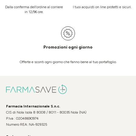
Dalla conferma dell’ordine al corriere
I tuoi acquisti on line protetti e sicuri.
in 12/96 ore.
Promozioni ogni giorno
Offerte e sconti ogni giorno che fanno bene al tuo portafoglio.
Farmacia Internazionale S.n.c.
CIS di Nola Isola 8 8008 / 8011 - 80035 Nola (NA)
P.Iva : 02048690974
Numero REA: NA-929325