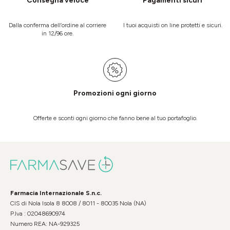
Consegna veloce
Pagamenti sicuri
Dalla conferma dell’ordine al corriere
I tuoi acquisti on line protetti e sicuri.
in 12/96 ore.
Promozioni ogni giorno
Offerte e sconti ogni giorno che fanno bene al tuo portafoglio.
Farmacia Internazionale S.n.c.
CIS di Nola Isola 8 8008 / 8011 - 80035 Nola (NA)
P.Iva : 02048690974
Numero REA: NA-929325