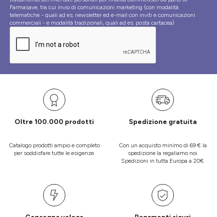
Farmasave, tra cui invio di comunicazioni marketing (con modalità
telematiche - quali ad es. newsletter ed e-mail con inviti e comunicazioni
commerciali - e modalità tradizionali, quali ad es. posta cartacea)
Oltre 100.000 prodotti
Spedizione gratuita
Catalogo prodotti ampio e completo
Con un acquisto minimo di 69 € la
per soddisfare tutte le esigenze.
spedizione la regaliamo noi.
Spedizioni in tutta Europa a 20€.