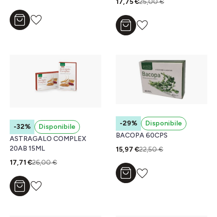
17,75 €
25,00 €
Aggiungi al carrello
Aggiungi al carrello
-29%
Disponibile
-32%
Disponibile
BACOPA 60CPS
ASTRAGALO COMPLEX
20AB 15ML
15,97 €
22,50 €
17,71 €
26,00 €
Aggiungi al carrello
Aggiungi al carrello