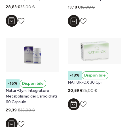
28,83 €
35,00 €
13,18 €
16,00 €
Aggiungi al carrello
Aggiungi al carrello
-18%
Disponibile
NATUR-OX 30 Cpr
-16%
Disponibile
20,59 €
25,00 €
Natur-Gym Integratore
Metabolismo dei Carboidrati
60 Capsule
Aggiungi al carrello
29,39 €
35,00 €
Aggiungi al carrello