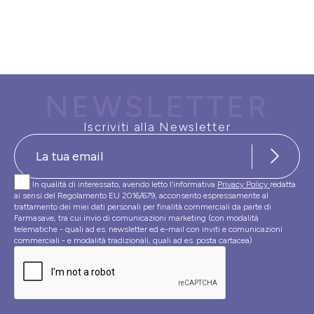
NEWSLETTER
Iscriviti alla Newsletter
In qualità di interessato, avendo letto l’informativa
Privacy Policy
redatta
ai sensi del Regolamento EU 2016/679, acconsento espressamente al
trattamento dei miei dati personali per finalità commerciali da parte di
Farmasave, tra cui invio di comunicazioni marketing (con modalità
telematiche - quali ad es. newsletter ed e-mail con inviti e comunicazioni
commerciali - e modalità tradizionali, quali ad es. posta cartacea)