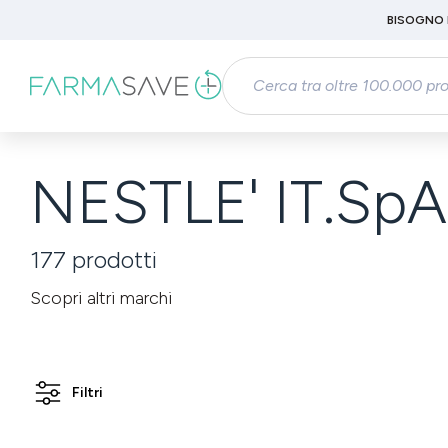
Passa al contenuto principale
BISOGNO 
Salta alla ricerca
Passa alla navigazione principale
NESTLE' IT.Sp
177
prodotti
Scopri altri marchi
Filtri