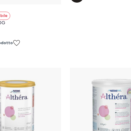
bile
0G
odotto