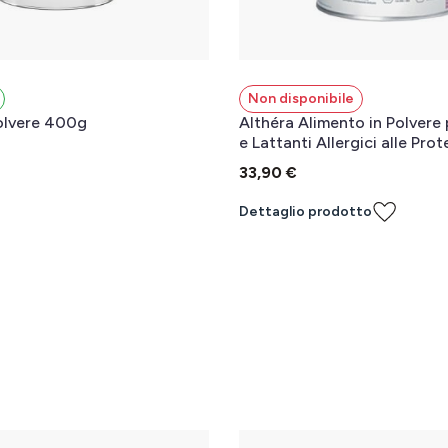
Non disponibile
lvere 400g
Althéra Alimento in Polvere
e Lattanti Allergici alle Prot
Latte 450 g
33,90 €
l carrello
Dettaglio prodotto