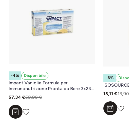
-4%
Disponibile
-6%
Dispo
Impact Vaniglia Formula per
ISOSOURCE
Immunonutrizione Pronta da Bere 3x237
13,11 €
13,90
ml
57,34 €
59,90 €
Aggiungi a
Aggiungi al carrello