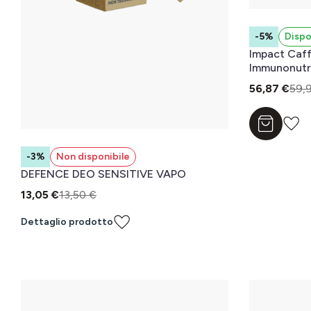
-5%
Dispo
Impact Caff
Immunonutri
ml
56,87 €
59,
Aggiungi a
-3%
Non disponibile
DEFENCE DEO SENSITIVE VAPO
13,05 €
13,50 €
Dettaglio prodotto