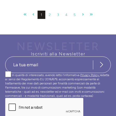
Pagina
Pagina
Pagina
Pagina
Pagina
1
2
3
4
5
NEWSLETTER
Iscriviti alla Newsletter
In qualità di interessato, avendo letto l’informativa
Privacy Policy
redatta
ai sensi del Regolamento EU 2016/679, acconsento espressamente al
trattamento dei miei dati personali per finalità commerciali da parte di
Farmasave, tra cui invio di comunicazioni marketing (con modalità
telematiche - quali ad es. newsletter ed e-mail con inviti e comunicazioni
commerciali - e modalità tradizionali, quali ad es. posta cartacea)