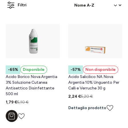
Filtri
-65%
Disponibile
-57%
Non disponibile
Acido Borico Nova Argentia
Acido Salicilico NA Nova
3% Soluzione Cutanea
Argentia 10% Unguento Per
Antisettico Disinfettante
Calli e Verruche 30 g
500 ml
2,24 €
5,20 €
1,79 €
5,10 €
Dettaglio prodotto
Aggiungi al carrello