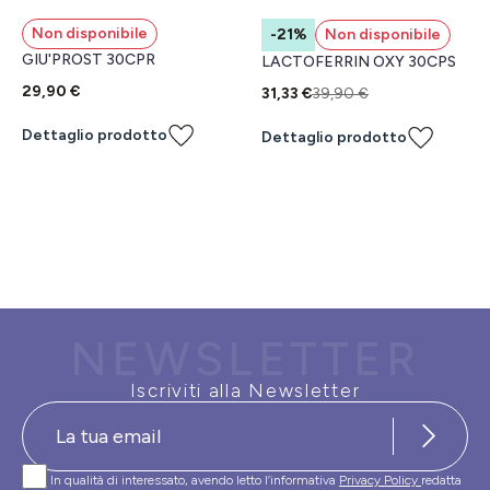
Non disponibile
-21%
Non disponibile
GIU'PROST 30CPR
LACTOFERRIN OXY 30CPS
29,90 €
31,33 €
39,90 €
Dettaglio prodotto
Dettaglio prodotto
NEWSLETTER
Iscriviti alla Newsletter
In qualità di interessato, avendo letto l’informativa
Privacy Policy
redatta