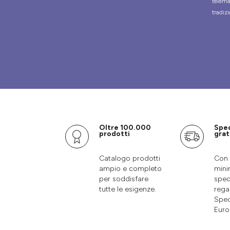
telema
tradizi
Oltre 100.000
Spe
prodotti
grat
Catalogo prodotti
Con 
ampio e completo
mini
per soddisfare
sped
tutte le esigenze.
rega
Sped
Euro