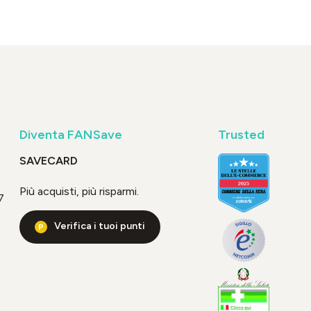
Diventa FANSave
Trusted
SAVECARD
Più acquisti, più risparmi.
7
Verifica i tuoi punti