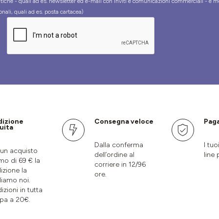
tiche - quali ad es. newsletter ed e-mail con inviti e comunicazioni commerciali - e m
onali, quali ad es. posta cartacea)
dizione
Consegna veloce
Paga
uita
Dalla conferma
I tuo
un acquisto
dell’ordine al
line 
mo di 69 € la
corriere in 12/96
izione la
ore.
liamo noi.
izioni in tutta
pa a 20€.