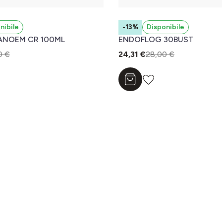
nibile
-13%
Disponibile
ANOEM CR 100ML
ENDOFLOG 30BUST
0 €
24,31 €
28,00 €
l carrello
Aggiungi al carrello