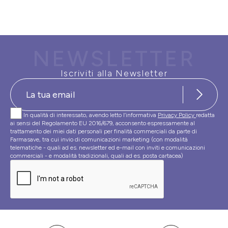
NEWSLETTER
Iscriviti alla Newsletter
In qualità di interessato, avendo letto l’informativa
Privacy Policy
redatta
ai sensi del Regolamento EU 2016/679, acconsento espressamente al
trattamento dei miei dati personali per finalità commerciali da parte di
Farmasave, tra cui invio di comunicazioni marketing (con modalità
telematiche - quali ad es. newsletter ed e-mail con inviti e comunicazioni
commerciali - e modalità tradizionali, quali ad es. posta cartacea)