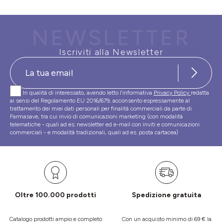
NEWSLETTER
Iscriviti alla Newsletter
In qualità di interessato, avendo letto l’informativa
Privacy Policy
redatta
ai sensi del Regolamento EU 2016/679, acconsento espressamente al
trattamento dei miei dati personali per finalità commerciali da parte di
Farmasave, tra cui invio di comunicazioni marketing (con modalità
telematiche - quali ad es. newsletter ed e-mail con inviti e comunicazioni
commerciali - e modalità tradizionali, quali ad es. posta cartacea)
Oltre 100.000 prodotti
Spedizione gratuita
Catalogo prodotti ampio e completo
Con un acquisto minimo di 69 € la