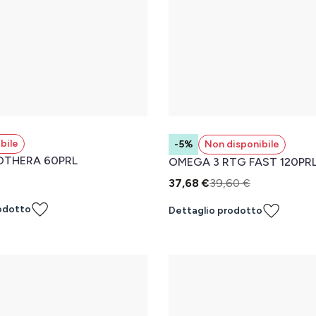
bile
-5%
Non disponibile
NOTHERA 60PRL
OMEGA 3 RTG FAST 120PR
37,68 €
39,60 €
odotto
Dettaglio prodotto