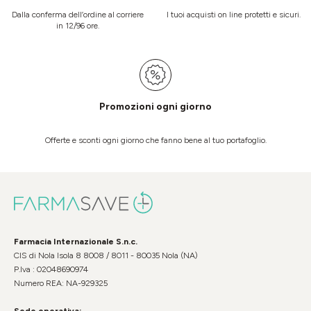
Dalla conferma dell’ordine al corriere
I tuoi acquisti on line protetti e sicuri.
in 12/96 ore.
Promozioni ogni giorno
Offerte e sconti ogni giorno che fanno bene al tuo portafoglio.
Farmacia Internazionale S.n.c.
CIS di Nola Isola 8 8008 / 8011 - 80035 Nola (NA)
P.Iva : 02048690974
Numero REA: NA-929325
Sede operativa: