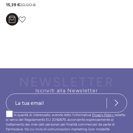
15,39 €
20,00 €
Aggiungi al carrello
NEWSLETTER
Iscriviti alla Newsletter
In qualità di interessato, avendo letto l’informativa
Privacy Policy
redatta
ai sensi del Regolamento EU 2016/679, acconsento espressamente al
trattamento dei miei dati personali per finalità commerciali da parte di
Farmasave, tra cui invio di comunicazioni marketing (con modalità