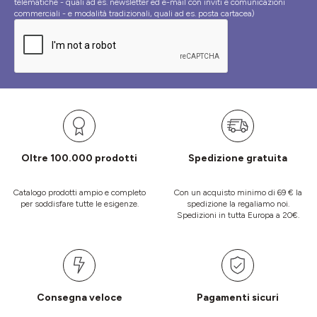
telematiche - quali ad es. newsletter ed e-mail con inviti e comunicazioni
commerciali - e modalità tradizionali, quali ad es. posta cartacea)
Oltre 100.000 prodotti
Spedizione gratuita
Catalogo prodotti ampio e completo
Con un acquisto minimo di 69 € la
per soddisfare tutte le esigenze.
spedizione la regaliamo noi.
Spedizioni in tutta Europa a 20€.
Consegna veloce
Pagamenti sicuri