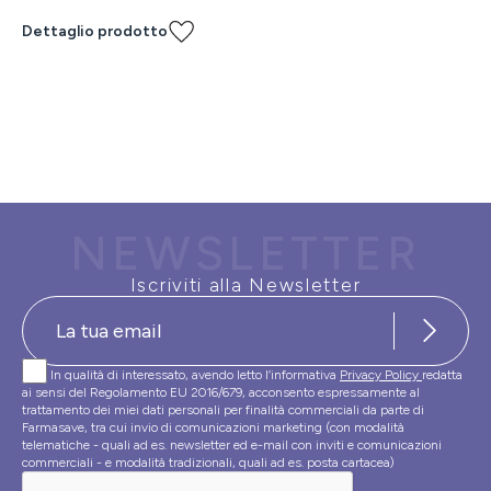
Dettaglio prodotto
NEWSLETTER
Iscriviti alla Newsletter
In qualità di interessato, avendo letto l’informativa
Privacy Policy
redatta
ai sensi del Regolamento EU 2016/679, acconsento espressamente al
trattamento dei miei dati personali per finalità commerciali da parte di
Farmasave, tra cui invio di comunicazioni marketing (con modalità
telematiche - quali ad es. newsletter ed e-mail con inviti e comunicazioni
commerciali - e modalità tradizionali, quali ad es. posta cartacea)