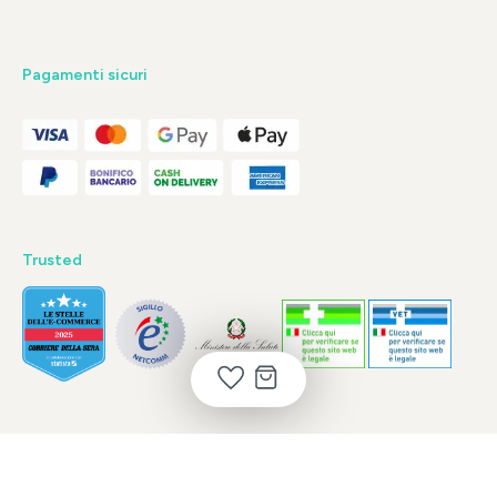
Pagamenti sicuri
Trusted
Copyright © 2026 P.IVA: 02048690974 - * Tutti i prezzi includono l'IVA
più eventuali
spese di spedizione
, se non diversamente indicato.