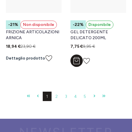
-21%
Non disponibile
-22%
Disponibile
FRIZIONE ARTICOLAZIONI
GEL DETERGENTE
ARNICA
DELICATO 200ML
18,94 €
23,90 €
7,75 €
9,95 €
Dettaglio prodotto
Aggiungi al carrello
Pagina
Pagina
Pagina
Pagina
Pagina
1
2
3
4
5