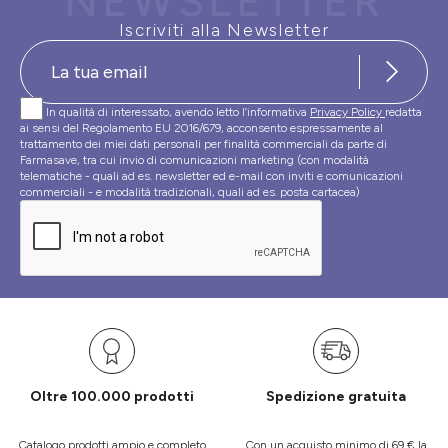
NEWSLETTER
Iscriviti alla Newsletter
In qualità di interessato, avendo letto l’informativa
Privacy Policy
redatta
ai sensi del Regolamento EU 2016/679, acconsento espressamente al
trattamento dei miei dati personali per finalità commerciali da parte di
Farmasave, tra cui invio di comunicazioni marketing (con modalità
telematiche - quali ad es. newsletter ed e-mail con inviti e comunicazioni
commerciali - e modalità tradizionali, quali ad es. posta cartacea)
Oltre 100.000 prodotti
Spedizione gratuita
Catalogo prodotti ampio e completo
Con un acquisto minimo di 69 € la