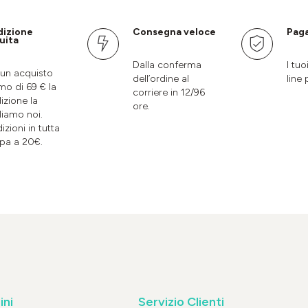
dizione
Consegna veloce
Paga
uita
Dalla conferma
I tuo
un acquisto
dell’ordine al
line 
mo di 69 € la
corriere in 12/96
izione la
ore.
liamo noi.
izioni in tutta
pa a 20€.
ini
Servizio Clienti