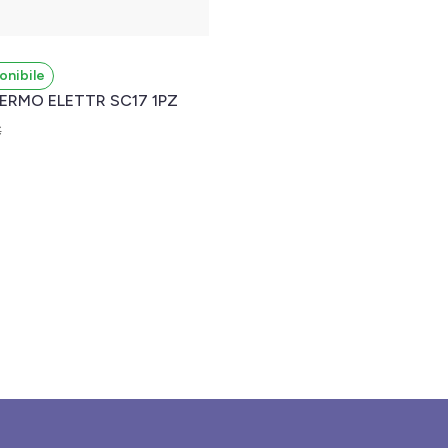
onibile
ERMO ELETTR SC17 1PZ
€
l carrello