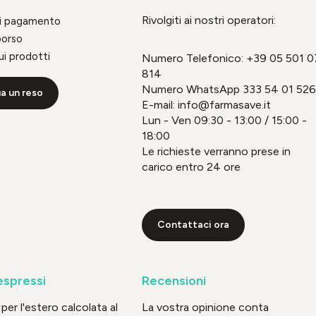
Rivolgiti ai nostri operatori:
di pagamento
borso
ui prodotti
Numero Telefonico:
+39 05 501 0
814
Numero WhatsApp
333 54 01 526
a un reso
E-mail: info@farmasave.it
Lun - Ven 09:30 - 13:00 / 15:00 -
18:00
Le richieste verranno prese in
carico entro 24 ore
Contattaci ora
espressi
Recensioni
per l'estero calcolata al
La vostra opinione conta