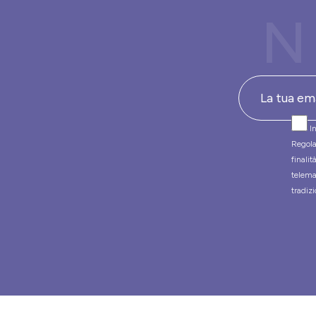
N
In
Regola
finali
telema
tradizi