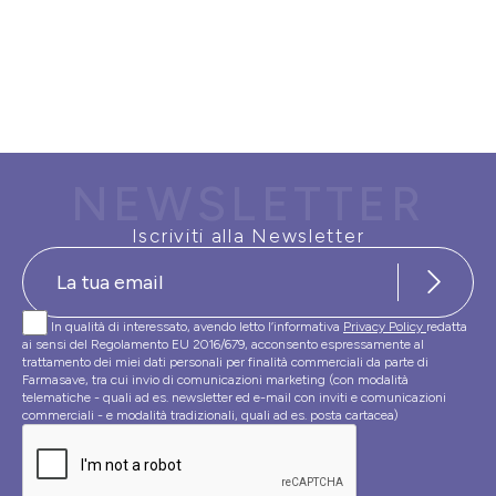
NEWSLETTER
Iscriviti alla Newsletter
In qualità di interessato, avendo letto l’informativa
Privacy Policy
redatta
ai sensi del Regolamento EU 2016/679, acconsento espressamente al
trattamento dei miei dati personali per finalità commerciali da parte di
Farmasave, tra cui invio di comunicazioni marketing (con modalità
telematiche - quali ad es. newsletter ed e-mail con inviti e comunicazioni
commerciali - e modalità tradizionali, quali ad es. posta cartacea)