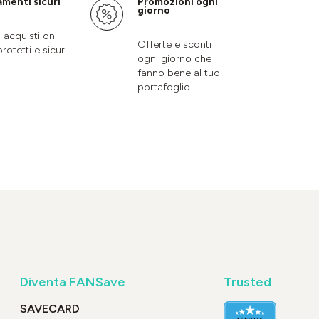
menti sicuri
Promozioni ogni
giorno
i acquisti on
Offerte e sconti
protetti e sicuri.
ogni giorno che
fanno bene al tuo
portafoglio.
Diventa FANSave
Trusted
SAVECARD