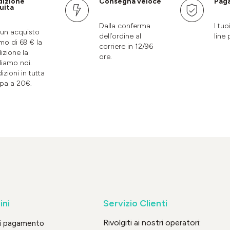
dizione
Consegna veloce
Paga
uita
Dalla conferma
I tuo
un acquisto
dell’ordine al
line 
mo di 69 € la
corriere in 12/96
izione la
ore.
liamo noi.
izioni in tutta
pa a 20€.
ini
Servizio Clienti
Rivolgiti ai nostri operatori:
di pagamento