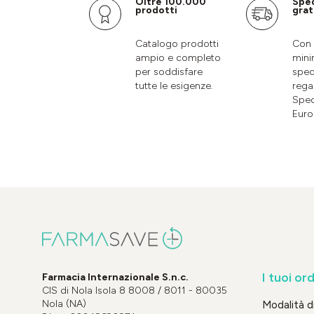
Oltre 100.000
Spe
prodotti
grat
Catalogo prodotti
Con 
ampio e completo
mini
per soddisfare
sped
tutte le esigenze.
rega
Sped
Euro
I tuoi ord
Farmacia Internazionale S.n.c.
CIS di Nola Isola 8 8008 / 8011 - 80035
Nola (NA)
Modalità 