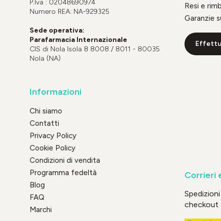
P.Iva : 02048690974
Resi e rim
Numero REA: NA-929325
Garanzie s
Sede operativa:
Parafarmacia Internazionale
Effettu
CIS di Nola Isola 8 8008 / 8011 - 80035
Nola (NA)
Informazioni
Chi siamo
Contatti
Privacy Policy
Cookie Policy
Condizioni di vendita
Programma fedeltà
Corrieri 
Blog
Spedizioni 
FAQ
checkout
Marchi