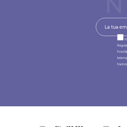
N
In
Regola
finali
telema
tradizi