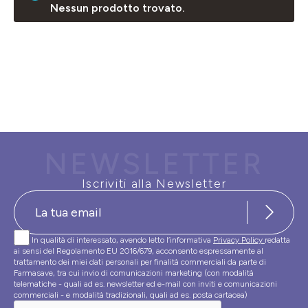
Nessun prodotto trovato.
NEWSLETTER
Iscriviti alla Newsletter
In qualità di interessato, avendo letto l’informativa
Privacy Policy
redatta
ai sensi del Regolamento EU 2016/679, acconsento espressamente al
trattamento dei miei dati personali per finalità commerciali da parte di
Farmasave, tra cui invio di comunicazioni marketing (con modalità
telematiche - quali ad es. newsletter ed e-mail con inviti e comunicazioni
commerciali - e modalità tradizionali, quali ad es. posta cartacea)