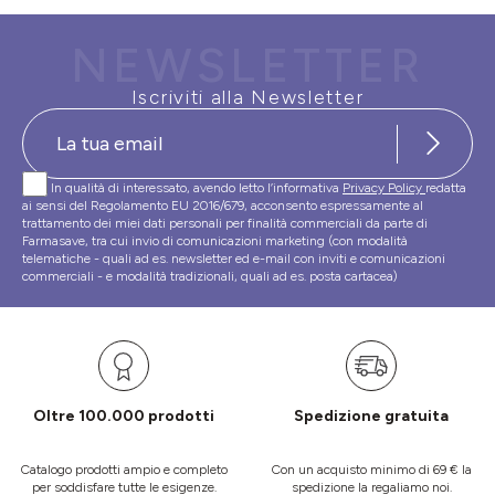
NEWSLETTER
Iscriviti alla Newsletter
In qualità di interessato, avendo letto l’informativa
Privacy Policy
redatta
ai sensi del Regolamento EU 2016/679, acconsento espressamente al
trattamento dei miei dati personali per finalità commerciali da parte di
Farmasave, tra cui invio di comunicazioni marketing (con modalità
telematiche - quali ad es. newsletter ed e-mail con inviti e comunicazioni
commerciali - e modalità tradizionali, quali ad es. posta cartacea)
Oltre 100.000 prodotti
Spedizione gratuita
Catalogo prodotti ampio e completo
Con un acquisto minimo di 69 € la
per soddisfare tutte le esigenze.
spedizione la regaliamo noi.