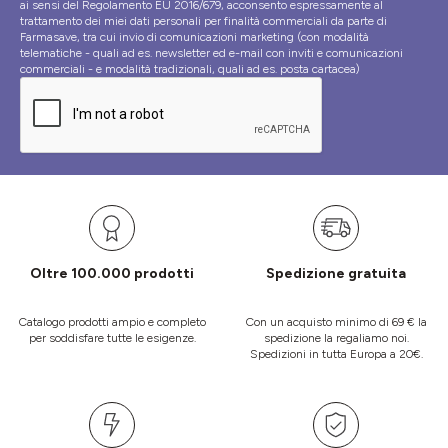
ai sensi del Regolamento EU 2016/679, acconsento espressamente al
trattamento dei miei dati personali per finalità commerciali da parte di
Farmasave, tra cui invio di comunicazioni marketing (con modalità
telematiche - quali ad es. newsletter ed e-mail con inviti e comunicazioni
commerciali - e modalità tradizionali, quali ad es. posta cartacea)
Oltre 100.000 prodotti
Spedizione gratuita
Catalogo prodotti ampio e completo
Con un acquisto minimo di 69 € la
per soddisfare tutte le esigenze.
spedizione la regaliamo noi.
Spedizioni in tutta Europa a 20€.