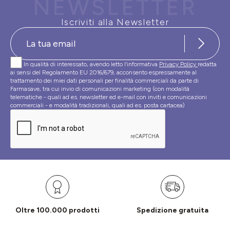
NEWSLETTER
Iscriviti alla Newsletter
In qualità di interessato, avendo letto l’informativa
Privacy Policy
redatta
ai sensi del Regolamento EU 2016/679, acconsento espressamente al
trattamento dei miei dati personali per finalità commerciali da parte di
Farmasave, tra cui invio di comunicazioni marketing (con modalità
telematiche - quali ad es. newsletter ed e-mail con inviti e comunicazioni
commerciali - e modalità tradizionali, quali ad es. posta cartacea)
Oltre 100.000 prodotti
Spedizione gratuita