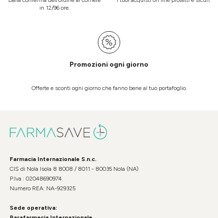
Dalla conferma dell’ordine al corriere
I tuoi acquisti on line protetti e sicuri.
in 12/96 ore.
Promozioni ogni giorno
Offerte e sconti ogni giorno che fanno bene al tuo portafoglio.
Farmacia Internazionale S.n.c.
CIS di Nola Isola 8 8008 / 8011 - 80035 Nola (NA)
P.Iva : 02048690974
Numero REA: NA-929325
Sede operativa:
Parafarmacia Internazionale