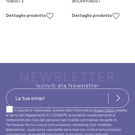
10BUSTE
BULAR10BUST
Dettaglio prodotto
Dettaglio prodotto
NEWSLETTER
Iscriviti alla Newsletter
In qualità di interessato, avendo letto l’informativa
Privacy Policy
redatta
ai sensi del Regolamento EU 2016/679, acconsento espressamente al
trattamento dei miei dati personali per finalità commerciali da parte di
Farmasave, tra cui invio di comunicazioni marketing (con modalità
telematiche - quali ad es. newsletter ed e-mail con inviti e comunicazioni
commerciali - e modalità tradizionali, quali ad es. posta cartacea)