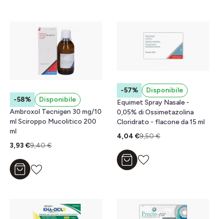
-57%
Disponibile
-58%
Disponibile
Equimet Spray Nasale -
Ambroxol Tecnigen 30 mg/10
0,05% di Ossimetazolina
ml Sciroppo Mucolitico 200
Cloridrato - flacone da 15 ml
ml
4,04 €
9,50 €
3,93 €
9,40 €
Aggiungi al carrello
Aggiungi al carrello