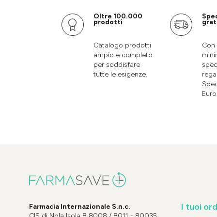
Oltre 100.000
Spe
prodotti
grat
Catalogo prodotti
Con 
ampio e completo
mini
per soddisfare
sped
tutte le esigenze.
rega
Sped
Euro
I tuoi ord
Farmacia Internazionale S.n.c.
CIS di Nola Isola 8 8008 / 8011 - 80035