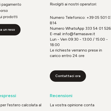
Rivolgiti ai nostri operatori:
di pagamento
borso
ui prodotti
Numero Telefonico:
+39 05 501 0
814
Numero WhatsApp
333 54 01 526
a un reso
E-mail: info@farmasave.it
Lun - Ven 09:30 - 13:00 / 15:00 -
18:00
Le richieste verranno prese in
carico entro 24 ore
Contattaci ora
espressi
Recensioni
per l'estero calcolata al
La vostra opinione conta