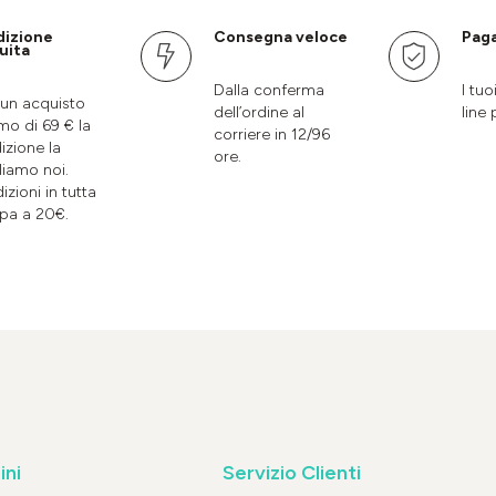
dizione
Consegna veloce
Paga
uita
Dalla conferma
I tuo
un acquisto
dell’ordine al
line 
mo di 69 € la
corriere in 12/96
izione la
ore.
liamo noi.
izioni in tutta
pa a 20€.
ini
Servizio Clienti