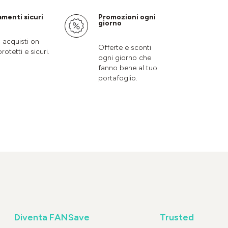
menti sicuri
Promozioni ogni
giorno
i acquisti on
Offerte e sconti
protetti e sicuri.
ogni giorno che
fanno bene al tuo
portafoglio.
Diventa FANSave
Trusted