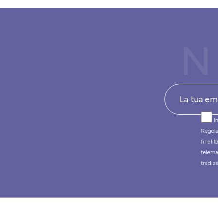
N
In
Regola
finali
telema
tradizi