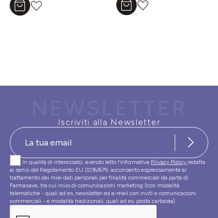
Aggiungi al carrello
Aggiungi al carrello
NEWSLETTER
Iscriviti alla Newsletter
In qualità di interessato, avendo letto l’informativa
Privacy Policy
redatta
ai sensi del Regolamento EU 2016/679, acconsento espressamente al
trattamento dei miei dati personali per finalità commerciali da parte di
Farmasave, tra cui invio di comunicazioni marketing (con modalità
telematiche - quali ad es. newsletter ed e-mail con inviti e comunicazioni
commerciali - e modalità tradizionali, quali ad es. posta cartacea)