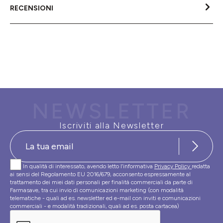
RECENSIONI
NEWSLETTER
Iscriviti alla Newsletter
In qualità di interessato, avendo letto l’informativa
Privacy Policy
redatta
ai sensi del Regolamento EU 2016/679, acconsento espressamente al
trattamento dei miei dati personali per finalità commerciali da parte di
Farmasave, tra cui invio di comunicazioni marketing (con modalità
telematiche - quali ad es. newsletter ed e-mail con inviti e comunicazioni
commerciali - e modalità tradizionali, quali ad es. posta cartacea)