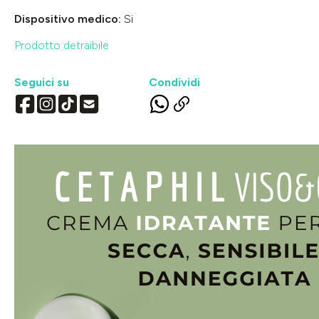
Dispositivo medico:
Si
Prodotto detraibile
Seguici su
Condividi