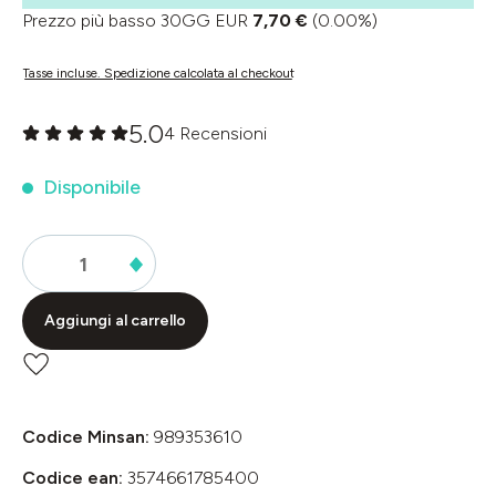
Prezzo più basso 30GG EUR
7,70 €
(0.00%)
Tasse incluse. Spedizione calcolata al checkout
5.0
4 Recensioni
Valutazione media di 0 su 5 stelle
Disponibile
Aggiungi al carrello
Codice Minsan:
989353610
Codice ean:
3574661785400