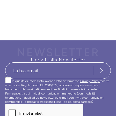
NEWSLETTER
Iscriviti alla Newsletter
In qualità di interessato, avendo letto l’informativa
Privacy Policy
redatta
ai sensi del Regolamento EU 2016/679, acconsento espressamente al
trattamento dei miei dati personali per finalità commerciali da parte di
Farmasave, tra cui invio di comunicazioni marketing (con modalità
telematiche - quali ad es. newsletter ed e-mail con inviti e comunicazioni
commerciali - e modalità tradizionali, quali ad es. posta cartacea)