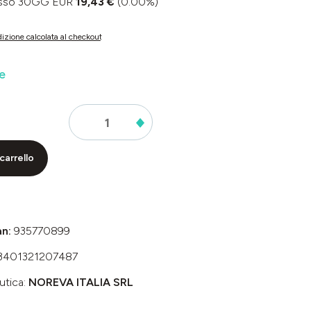
basso 30GG EUR
19,43 €
(0.00%)
izione calcolata al checkout
e
carrello
an:
935770899
3401321207487
utica:
NOREVA ITALIA SRL