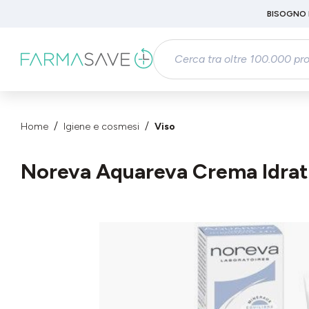
Passa al contenuto principale
BISOGNO 
Salta alla ricerca
Passa alla navigazione principale
Home
Igiene e cosmesi
Viso
Noreva Aquareva Crema Idrata
Salta la galleria di immagini