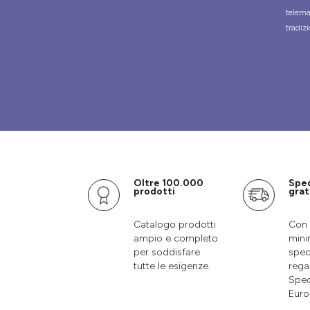
telema
tradizi
Oltre 100.000
Spe
prodotti
grat
Catalogo prodotti
Con 
ampio e completo
mini
per soddisfare
sped
tutte le esigenze.
rega
Sped
Euro