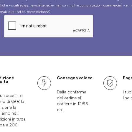
tiche - quali ad es. newsletter ed e-mail con inviti e comunicazioni commerciali - e m
onali, quali ad es. posta cartacea)
dizione
Consegna veloce
Paga
uita
Dalla conferma
I tuo
un acquisto
dell’ordine al
line 
mo di 69 € la
corriere in 12/96
izione la
ore.
liamo noi.
izioni in tutta
pa a 20€.