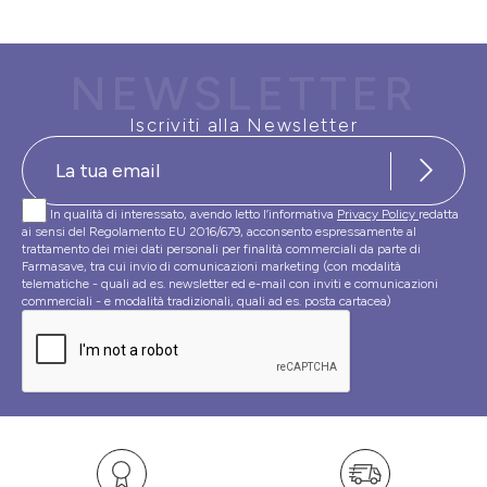
NEWSLETTER
Iscriviti alla Newsletter
In qualità di interessato, avendo letto l’informativa
Privacy Policy
redatta
ai sensi del Regolamento EU 2016/679, acconsento espressamente al
trattamento dei miei dati personali per finalità commerciali da parte di
Farmasave, tra cui invio di comunicazioni marketing (con modalità
telematiche - quali ad es. newsletter ed e-mail con inviti e comunicazioni
commerciali - e modalità tradizionali, quali ad es. posta cartacea)