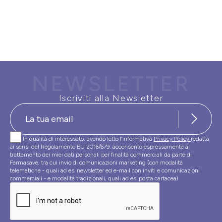
NEWSLETTER
Iscriviti alla Newsletter
In qualità di interessato, avendo letto l’informativa
Privacy Policy
redatta
ai sensi del Regolamento EU 2016/679, acconsento espressamente al
trattamento dei miei dati personali per finalità commerciali da parte di
Farmasave, tra cui invio di comunicazioni marketing (con modalità
telematiche - quali ad es. newsletter ed e-mail con inviti e comunicazioni
commerciali - e modalità tradizionali, quali ad es. posta cartacea)