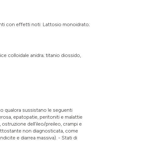
nti con effetti noti: Lattosio monoidrato;
e colloidale anidra; titanio diossido,
cato qualora sussistano le seguenti
rosa, epatopatie, peritoniti e malattie
, ostruzione dell’ileo/preileo, crampi e
sottostante non diagnosticata, come
dicite e diarrea massiva). - Stati di