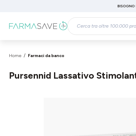
Passa al contenuto principale
BISOGNO 
Salta alla ricerca
Passa alla navigazione principale
Home
Farmaci da banco
Pursennid Lassativo Stimolan
Salta la galleria di immagini