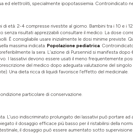
a ed elettroliti, specialmente ipopotassiemia. Controindicato nei
i di età: 2-4 compresse rivestite al giorno. Bambini tra i 10 e i 1
senza risultati apprezzabili consultare il medico. La dose corre
olli. È consigliabile usare inizialmente le dosi minime previste
ella massima indicata.
Popolazione pediatrica
: Controindicato
referibilmente la sera. L’azione di Pursennid si manifesta dopo 6
o. I lassativi devono essere usati il meno frequentemente possib
a prescrizione del medico dopo adeguata valutazione del singolo
). Una dieta ricca di liquidi favorisce l’effetto del medicinale.
ondizione particolare di conservazione.
ta. L’uso indiscriminato prolungato dei lassativi può portare a
iegato il dosaggio efficace più basso per il ristabilirsi della nor
intestinale, il dosaggio può essere aumentato sotto supervision