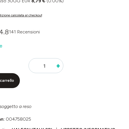
basso 30GG EUR
8,79 €
(0.00%)
izione calcolata al checkout
4.8
141 Recensioni
dia di 0 su 5 stelle
e
carrello
soggetto a reso
an:
004758025