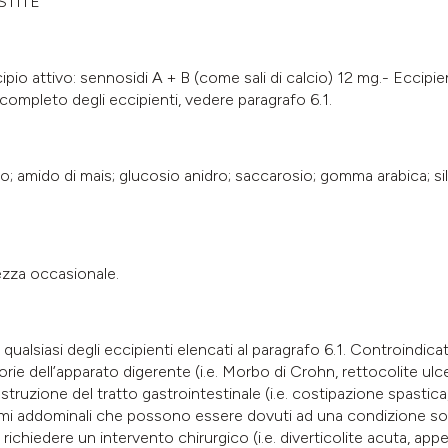
STITE
pio attivo: sennosidi A + B (come sali di calcio) 12 mg.- Eccipie
 completo degli eccipienti, vedere paragrafo 6.1.
; amido di mais; glucosio anidro; saccarosio; gomma arabica; silic
ezza occasionale.
no qualsiasi degli eccipienti elencati al paragrafo 6.1. Controindi
ie dell’apparato digerente (i.e. Morbo di Crohn, rettocolite ulce
 ostruzione del tratto gastrointestinale (i.e. costipazione spastica
ntomi addominali che possono essere dovuti ad una condizione 
ichiedere un intervento chirurgico (i.e. diverticolite acuta, appen