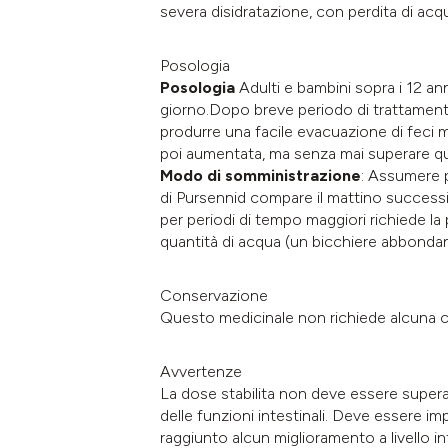
severa disidratazione, con perdita di acqu
Posologia
Posologia
Adulti e bambini sopra i 12 ann
giorno.Dopo breve periodo di trattamento 
produrre una facile evacuazione di feci m
poi aumentata, ma senza mai superare qu
Modo di somministrazione
: Assumere p
di Pursennid compare il mattino successiv
per periodi di tempo maggiori richiede l
quantità di acqua (un bicchiere abbondante
Conservazione
Questo medicinale non richiede alcuna c
Avvertenze
La dose stabilita non deve essere supera
delle funzioni intestinali. Deve essere imp
raggiunto alcun miglioramento a livello 