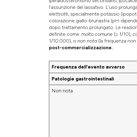
iperaldosteronismo secondario, ipocalcem
l’assunzione del lassativo. L’uso prolun
elettroliti, specialmente potassio (ipopo
colorazione giallo-brunastra (pH-dipenden
dopo trattamento prolungato. Le reazioni
definite come:
molto comune
(≥ 1/10),
c
1/10.000), o
non nota
(la frequenza non p
post-commercializzazione.
Frequenza dell’evento avverso
Patologie gastrointestinali
Non nota