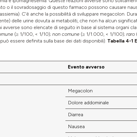
ia e ipomagnesemia. Queste reazioni avverse sono solitamente r
gato o il sovradosaggio di questo farmaco possono causare nause
tassiemia). C’è anche la possibilità di sviluppare megacolon. Dur
te) delle urine dovuta ai metaboliti, che non ha alcun significat
 avverse sono elencate di seguito in base al sistema organi cl
omune
(≥ 1/100, < 1/10);
non comune
(≥ 1/1.000, < 1/100);
raro
uò essere definita sulla base dei dati disponibili).
Tabella 4-1 E
Evento avverso
Megacolon
Dolore addominale
Diarrea
Nausea