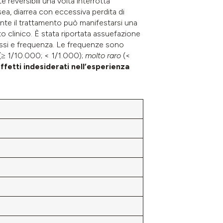
eversibili una volta interrotta
a, diarrea con eccessiva perdita di
ante il trattamento può manifestarsi una
o clinico. È stata riportata assuefazione
assi e frequenza. Le frequenze sono
(≥ 1/10.000; < 1/1.000);
molto raro
(<
ffetti indesiderati nell’esperienza