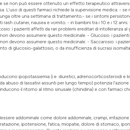
 se non può essere ottenuto un effetto terapeutico attraverso
. L’uso di questi farmaci richiede la supervisione medica: - se n
olunga oltre una settimana di trattamento;- se i sintomi persist
 rash cutanei, nausea e vomito; - in bambini tra i 10 e i 12 anni; 
tosio: i pazienti affetti da rari problemi ereditari di intolleranza al 
non devono assumere questo medicinale. - Glucosio: i pazienti af
on devono assumere questo medicinale. - Saccarosio: i pazienti a
mento di glucosio-galattosio, o da insufficienza di sucrasi isom
nducono ipopotassiemia (i.e. diuretici, adrenocorticosteroidi e l
 da abuso di lassativi assunti per lungo tempo) potenzia l’azione d
e inducono il ritorno al ritmo sinusale (chinidina) e con farmaci c
essere addominale come dolore addominale, crampi, irritazione 
sidratazione, ipotensione, fatica, miopatie, dolore di stomaco, ipona