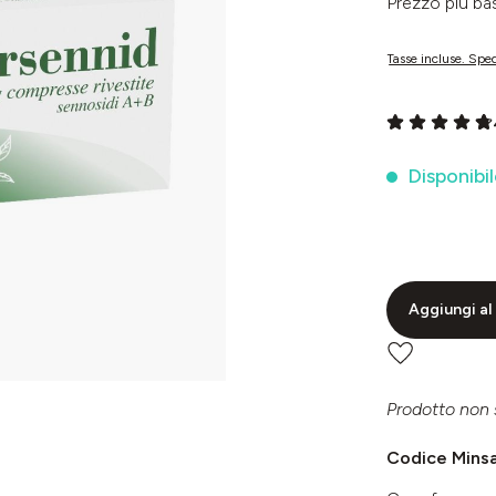
Prezzo più 
Tasse incluse. Sped
Valutazione me
Disponibil
Aggiungi al 
Prodotto non 
Codice Mins