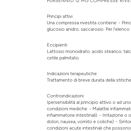
PURSENNID 12 MG COMPRESSE RIVE
Principi attivi
Una compressa rivestita contiene: - Princi
glucosio anidro; saccarosio. Per l’elenco
Eccipienti
Lattosio monoidrato; acido stearico; talco
cetile palmitato.
Indicazioni terapeutiche
Trattamento di breve durata della stitich
Controindicazioni
Ipersensibilità al principio attivo o ad u
condizioni mediche: - Malattie infiammator
infiammatorie intestinali). - Irritazione o
dolori, nausea, vomito e coliche). - Si
condizioni acute intestinali che possono r