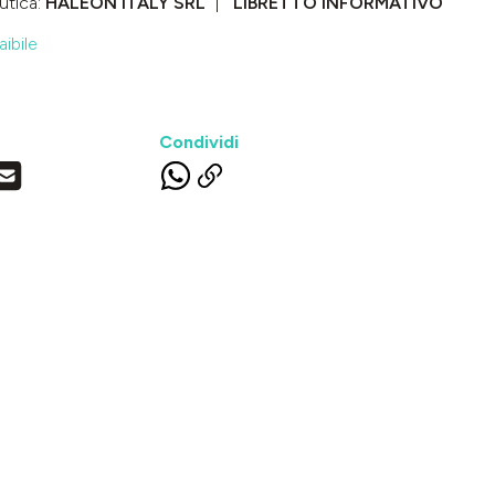
utica:
HALEON ITALY SRL
LIBRETTO INFORMATIVO
ibile
Condividi