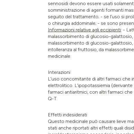
sennosidi devono essere usati solamente
somministrazione di agenti formanti massa
seguito del trattamento; - se l’uso si pr
o chirurgia addominale; - se sono presenti
Informazioni relative agli eccipienti
: - Lat
malassorbimento di glucosio-galattosio, 
malassorbimento di glucosio-galattosio, n
intolleranza al fruttosio, da malassorbi
medicinale.
Interazioni
L’uso concomitante di altri farmaci che i
elettrolitico. L’ipopotassiemia (derivante
farmaci antiaritmici, con altri farmaci ch
Q-T.
Effetti indesiderati
Questo medicinale può causare lieve mal
stati anche riportati altri effetti quali di