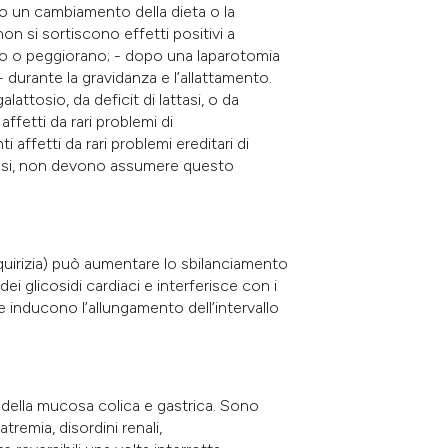
 un cambiamento della dieta o la
on si sortiscono effetti positivi a
ono o peggiorano; - dopo una laparotomia
- durante la gravidanza e l’allattamento.
galattosio, da deficit di lattasi, o da
fetti da rari problemi di
ffetti da rari problemi ereditari di
altasi, non devono assumere questo
iquirizia) può aumentare lo sbilanciamento
ei glicosidi cardiaci e interferisce con i
he inducono l’allungamento dell’intervallo
della mucosa colica e gastrica. Sono
tremia, disordini renali,