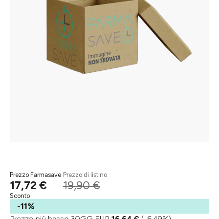
Prezzo Farmasave
Prezzo di listino
17,72 €
19,90 €
Sconto
-11%
Prezzo più basso 30GG EUR
16,64 €
(-6.49%)