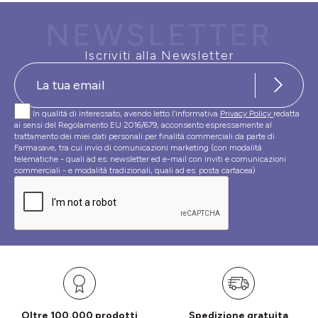
NEWSLETTER
Iscriviti alla Newsletter
In qualità di interessato, avendo letto l’informativa
Privacy Policy
redatta
ai sensi del Regolamento EU 2016/679, acconsento espressamente al
trattamento dei miei dati personali per finalità commerciali da parte di
Farmasave, tra cui invio di comunicazioni marketing (con modalità
telematiche - quali ad es. newsletter ed e-mail con inviti e comunicazioni
commerciali - e modalità tradizionali, quali ad es. posta cartacea)
Oltre 100.000 prodotti
Spedizione gratuita