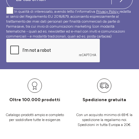
In qualità di interessato, avendo letto l’informativa
Privacy Policy
redatta
ai sensi del Regolamento EU 2016/679, acconsento espressamente al
trattamento dei miei dati personali per finalità commerciali da parte di
Farmasave, tra cui invio di comunicazioni marketing (con modalità
telematiche - quali ad es. newsletter ed e-mail con inviti e comunicazioni
commerciali - e modalità tradizionali, quali ad es. posta cartacea)
Oltre 100.000 prodotti
Spedizione gratuita
Catalogo prodotti ampio e completo
Con un acquisto minimo di 69 € la
per soddisfare tutte le esigenze.
spedizione la regaliamo noi.
Spedizioni in tutta Europa a 20€.