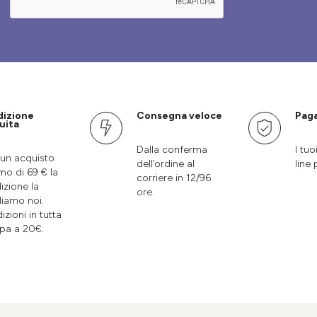
dizione
Consegna veloce
Paga
uita
Dalla conferma
I tuo
un acquisto
dell’ordine al
line 
mo di 69 € la
corriere in 12/96
izione la
ore.
liamo noi.
izioni in tutta
pa a 20€.