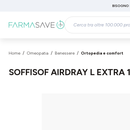
Passa al contenuto principale
BISOGNO 
Salta alla ricerca
Passa alla navigazione principale
Home
Omeopatia
Benessere
Ortopedia e comfort
SOFFISOF AIRDRAY L EXTRA 
Salta la galleria di immagini