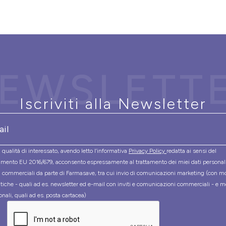
EWSLETT
Iscriviti alla Newsletter
 qualità di interessato, avendo letto l’informativa
Privacy Policy
redatta ai sensi del
mento EU 2016/679, acconsento espressamente al trattamento dei miei dati personal
tà commerciali da parte di Farmasave, tra cui invio di comunicazioni marketing (con m
tiche - quali ad es. newsletter ed e-mail con inviti e comunicazioni commerciali - e m
onali, quali ad es. posta cartacea)