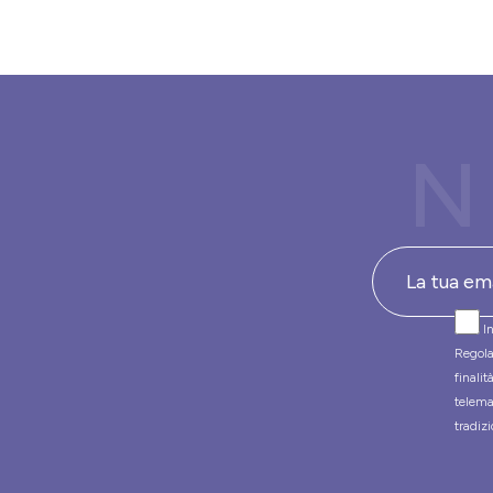
N
In
Regola
finali
telema
tradizi