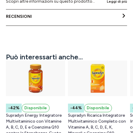
Scopri altre informazioni su questo prodotto...
Leggi di più
RECENSIONI
Può interessarti anche...
-42%
Disponibile
-44%
Disponibile
Supradyn Energy Integratore
Supradyn Ricarica Integratore
S
Multivitaminico con Vitamine
Multivitaminico Completo con
I
A, B, C, D, E e Coenzima Q10
Vitamine A, B, C, D, E, K,
c