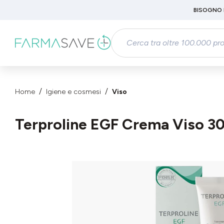
Passa al contenuto principale
BISOGNO 
Salta alla ricerca
Passa alla navigazione principale
Home
Igiene e cosmesi
Viso
Terproline EGF Crema Viso 30
Salta la galleria di immagini