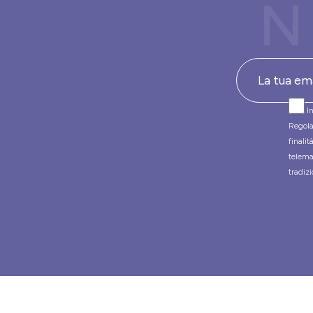
N
In
Regola
finali
telema
tradizi