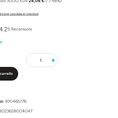
basso 30GG EUR
24,06 €
(-7.48%)
izione calcolata al checkout
4.2
5 Recensioni
dia di 0 su 5 stelle
e
carrello
an:
930465176
8023628004047