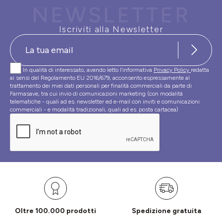
NEWSLETTER
Iscriviti alla Newsletter
In qualità di interessato, avendo letto l’informativa
Privacy Policy
redatta
ai sensi del Regolamento EU 2016/679, acconsento espressamente al
trattamento dei miei dati personali per finalità commerciali da parte di
Farmasave, tra cui invio di comunicazioni marketing (con modalità
telematiche - quali ad es. newsletter ed e-mail con inviti e comunicazioni
commerciali - e modalità tradizionali, quali ad es. posta cartacea)
Oltre 100.000 prodotti
Spedizione gratuita