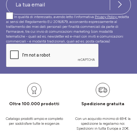
In qualità di interessato, avendo letto l’informativa
Privacy Policy
redatta
ai sensi del Regolamento EU 2016/679, acconsento espressamente al
trattamento dei miei dati personali per finalità commerciali da parte di
Farmasave, tra cui invio di comunicazioni marketing (con modalità
telematiche - quali ad es. newsletter ed e-mail con inviti e comunicazioni
commerciali - e modalità tradizionali, quali ad es. posta cartacea)
Oltre 100.000 prodotti
Spedizione gratuita
Catalogo prodotti ampio e completo
Con un acquisto minimo di 69 € la
per soddisfare tutte le esigenze.
spedizione la regaliamo noi.
Spedizioni in tutta Europa a 20€.