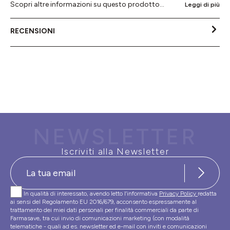
Scopri altre informazioni su questo prodotto...
Leggi di più
RECENSIONI
NEWSLETTER
Iscriviti alla Newsletter
In qualità di interessato, avendo letto l’informativa
Privacy Policy
redatta
ai sensi del Regolamento EU 2016/679, acconsento espressamente al
trattamento dei miei dati personali per finalità commerciali da parte di
Farmasave, tra cui invio di comunicazioni marketing (con modalità
telematiche - quali ad es. newsletter ed e-mail con inviti e comunicazioni