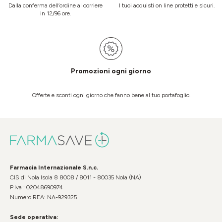
Dalla conferma dell’ordine al corriere
I tuoi acquisti on line protetti e sicuri.
in 12/96 ore.
Promozioni ogni giorno
Offerte e sconti ogni giorno che fanno bene al tuo portafoglio.
Farmacia Internazionale S.n.c.
CIS di Nola Isola 8 8008 / 8011 - 80035 Nola (NA)
P.Iva : 02048690974
Numero REA: NA-929325
Sede operativa: