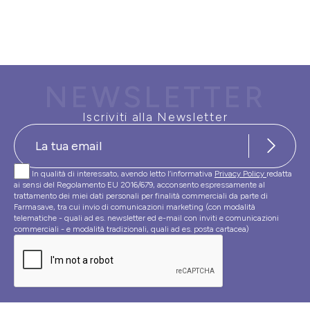
NEWSLETTER
Iscriviti alla Newsletter
In qualità di interessato, avendo letto l’informativa
Privacy Policy
redatta
ai sensi del Regolamento EU 2016/679, acconsento espressamente al
trattamento dei miei dati personali per finalità commerciali da parte di
Farmasave, tra cui invio di comunicazioni marketing (con modalità
telematiche - quali ad es. newsletter ed e-mail con inviti e comunicazioni
commerciali - e modalità tradizionali, quali ad es. posta cartacea)