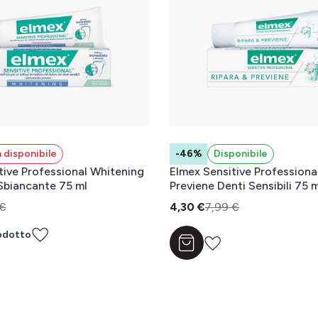
 disponibile
-46%
Disponibile
tive Professional Whitening
Elmex Sensitive Professiona
 Sbiancante 75 ml
Previene Denti Sensibili 75 m
 €
4,30 €
7,99 €
odotto
Aggiungi al carrello