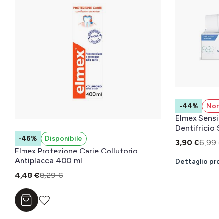
-44%
Non
Elmex Sensi
Dentifricio
-46%
Disponibile
3,90 €
6,99
Elmex Protezione Carie Collutorio
Antiplacca 400 ml
Dettaglio pr
4,48 €
8,29 €
Aggiungi al carrello