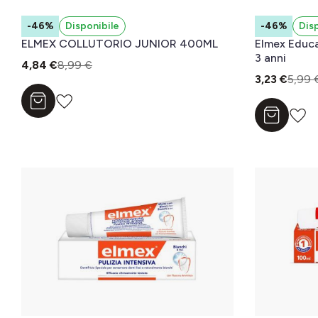
-46%
Disponibile
-46%
Dis
ELMEX COLLUTORIO JUNIOR 400ML
Elmex Educa
3 anni
4,84 €
8,99 €
3,23 €
5,99 
Aggiungi al carrello
Aggiungi a