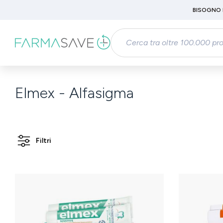
Passa al contenuto principale
BISOGNO 
Salta alla ricerca
Passa alla navigazione principale
Elmex - Alfasigma
Filtri