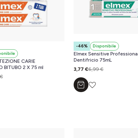
-46%
Disponibile
ponibile
Elmex Sensitive Professional
Dentifricio 75mL
TEZIONE CARIE
DENTIFRICIO BITUBO 2 X 75 ml
3,77 €
6,99 €
 €
Aggiungi al carrello
l carrello