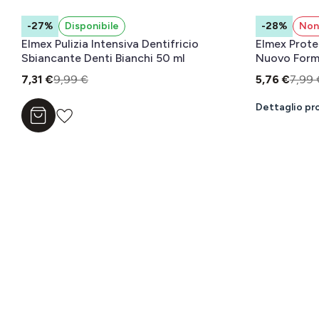
-27%
Disponibile
-28%
Non 
Elmex Pulizia Intensiva Dentifricio
Elmex Prote
Sbiancante Denti Bianchi 50 ml
Nuovo Form
7,31 €
9,99 €
5,76 €
7,99 
Dettaglio pr
Aggiungi al carrello