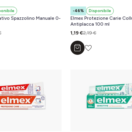
ponibile
-46%
Disponibile
tivo Spazzolino Manuale 0-
Elmex Protezione Carie Coll
Antiplacca 100 ml
€
1,19 €
2,19 €
l carrello
Aggiungi al carrello