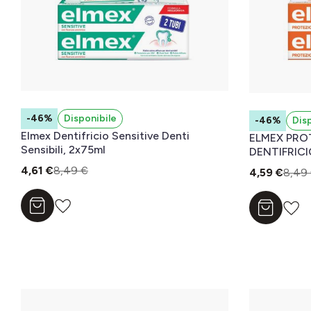
-46%
Disponibile
-46%
Dis
Elmex Dentifricio Sensitive Denti
ELMEX PRO
Sensibili, 2x75ml
4,61 €
8,49 €
4,59 €
8,49
Aggiungi al carrello
Aggiungi a