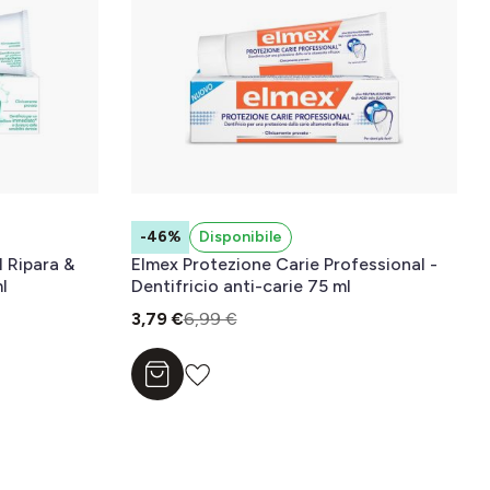
-46%
Disponibile
l Ripara &
Elmex Protezione Carie Professional -
l
Dentifricio anti-carie 75 ml
3,79 €
6,99 €
Aggiungi al carrello