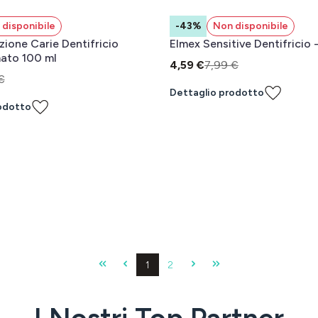
disponibile
-43%
Non disponibile
zione Carie Dentifricio
Elmex Sensitive Dentifricio 
ato 100 ml
4,59 €
7,99 €
€
Dettaglio prodotto
odotto
Pagina
Pagina
1
2