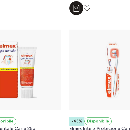
l carrello
Aggiungi al carrello
onibile
-43%
Disponibile
entale Carie 25g
Elmex Interx Protezione Car