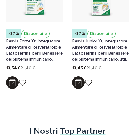
-37%
Disponibile
-37%
Disponibile
Resvis Forte Xr, Integratore
Resvis Junior Xr, Integratore
Alimentare di Resveratrolo e
Alimentare di Resveratrolo e
Lattoferrina, per il Benessere
Lattoferrina, per il Benessere
del Sistema Immunitario,
del Sistema Immunitario, utile
rinforza le difese
per le difese immunitarie dei
13,54 €
21,40 €
13,45 €
21,40 €
immunitarie, senza Glutine e
bambini dai 3 Anni, Senza
Lattosio, 12 Compresse
Glutine, Lattosio e Zuccheri,
Effervescenti Da 4 g, Gusto
12 Bustine , Gusto Fragola
Aggiungi al carrello
Aggiungi al carrello
Agrumi
I Nostri
Top Partner