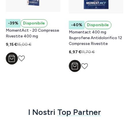
-39%
Disponibile
-40%
Disponibile
MomentAct - 20 Compresse
Momentact 400 mg
Rivestite 400 mg
Ibuprofene Antidolorifico 12
Compresse Rivestite
9,15 €
15,00 €
6,97 €
11,70 €
Aggiungi al carrello
Aggiungi al carrello
I Nostri
Top Partner