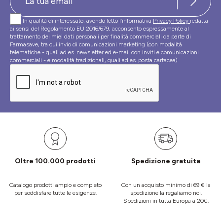
In qualità di interessato, avendo letto l’informativa
Privacy Policy
redatta
ai sensi del Regolamento EU 2016/679, acconsento espressamente al
trattamento dei miei dati personali per finalità commerciali da parte di
Farmasave, tra cui invio di comunicazioni marketing (con modalità
telematiche - quali ad es. newsletter ed e-mail con inviti e comunicazioni
commerciali - e modalità tradizionali, quali ad es. posta cartacea)
Oltre 100.000 prodotti
Spedizione gratuita
Catalogo prodotti ampio e completo
Con un acquisto minimo di 69 € la
per soddisfare tutte le esigenze.
spedizione la regaliamo noi.
Spedizioni in tutta Europa a 20€.