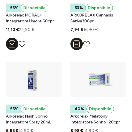
-55%
Disponibile
-53%
Disponibile
Arkorelax MORAL+
ARKORELAX Cannabis
Integratore Umore 60cpr
Sativa30Cpr
11,10 €
24,90 €
7,94 €
16,90 €
Aggiungi al carrello
Aggiungi al carrello
-55%
Disponibile
-40%
Disponibile
Arkorelax Flash Sonno
Arkorelax Melatonyl
Integratore Spray 20mL
Integratore Sonno 120cpr
6,65 €
14,90 €
8,98 €
14,90 €