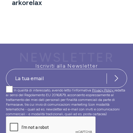
arkorelax
NEWSLETTER
Iscriviti alla Newsletter
In qualità di interessato, avendo letto l’informativa
Privacy Policy
redatta
ai sensi del Regolamento EU 2016/679, acconsento espressamente al
trattamento dei miei dati personali per finalità commerciali da parte di
Farmasave, tra cui invio di comunicazioni marketing (con modalità
telematiche - quali ad es. newsletter ed e-mail con inviti e comunicazioni
commerciali - e modalità tradizionali, quali ad es. posta cartacea)