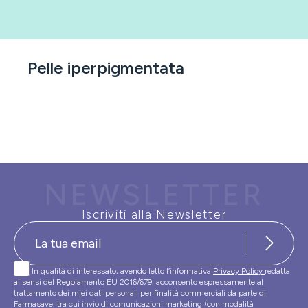
Pelle iperpigmentata
NEWSLETTER
Iscriviti alla Newsletter
In qualità di interessato, avendo letto l’informativa
Privacy Policy
redatta
ai sensi del Regolamento EU 2016/679, acconsento espressamente al
trattamento dei miei dati personali per finalità commerciali da parte di
Farmasave, tra cui invio di comunicazioni marketing (con modalità