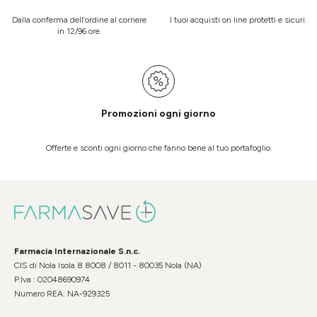
Dalla conferma dell’ordine al corriere
I tuoi acquisti on line protetti e sicuri.
in 12/96 ore.
Promozioni ogni giorno
Offerte e sconti ogni giorno che fanno bene al tuo portafoglio.
Farmacia Internazionale S.n.c.
CIS di Nola Isola 8 8008 / 8011 - 80035 Nola (NA)
P.Iva : 02048690974
Numero REA: NA-929325